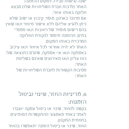
ישנה נגישות סבירה למקום ההזמנה;
האתר (לרבות חברת השליחויות שלו) מבצע
חלוקה באותו אזור;
אם מדובר בארגון, מוסד, קיבוץ או ישוב שלא
ניתן להגיע אליהם ללא אישור מיוחד ו/או שאין
בהם רישום מוסדר של רחובות ו/או מספרי
בתים, ההזמנה תימסר לנקודת החלוקה
המרכזית באותו המקום.
האתר לא יהיה אחראי לכל איחור ו/או עיכוב
באספקה ו/או אי-אספקה, שיגרם כתוצאה של:
כוח עליון ו/או מאירועים שאינם בשליטת
האתר;
מסיבות הקשורות לחברת השליחויות של
האתר;
6. מדיניות החזר, שינוי וביטול
הזמנות:
בקשה להחזר, שינוי או ביטול עסקה יועברו
לאתר באחד מאמצעי ההתקשרות המופיעים
בתחתית התקנון.
החזר, שינוי או ביטול הזמנה יתאפשרו בהחזר