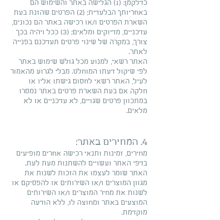
כדלקמן: (1) הגלישה באתר והשימוש הם
באחריותך הבלעדית; (2) הפרטים שהזנת בעת
השארת הפרטים ו/או רכישה באתר הם נכונים,
עדכניים, מדיוקים ומלאים; (3) ככל ויהיה בכך
צורך, במקרה של שינוי פרטים תעדכנם בפנייה
לאתר.
האתר רשאי, למנוע מכל גולש שימוש באתר
לפי שיקול דעתו המוחלט. מבלי לגרוע מהאמור
לעיל, האתר רשאי לחסום גישתו אליו או
חלקה אם בעת השארת פרטים באתר נמסרו
במתכוון פרטים שגויים, לא עדכניים או לא
מלאים.
4. המחירים באתר:
מחירים, זמינות ותנאי רכישה אחרים מופיעים
בדפי האתר ועשויים להשתנות מעת לעת.
האתר שומר לעצמו את הזכות לשנות את
מגוון המוצרים ו/או השירותים או להפסיקם או
לשנות את מחיר המוצרים ו/או השירותים
המוצעים באתר ומחוצה לו, ללא הודעה
מוקדמת.