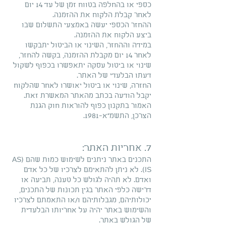
כספי או בהחלפה בטווח זמן של עד 14 יום
לאחר קבלת הלקוח את ההזמנה.
ההחזר הכספי יעשה באמצעי התשלום שבו
ביצע הלקוח את ההזמנה.
במידה וההחזר, השינוי או הביטול יתבקשו
לאחר 14 יום מקבלת ההזמנה, בקשה להחזר,
שינוי או ביטול עסקה יתאפשרו בכפוף לשקול
דעתו הבלעדי של האתר.
החזרה, שינוי או ביטול יאושרו לאחר שהלקוח
יקבל הודעה בכתב מהאתר המאשרת זאת.
האמור בתקנון כפוף להוראות חוק הגנת
הצרכן, התשמ"א-1981.
7. אחריות האתר:
התכנים באתר ניתנים לשימוש כמות שהם (AS
IS). לא ניתן להתאימם לצרכיו של כל אדם
ואדם. לא תהיה לגולש כל טענה, תביעה או
דרישה כלפי האתר בגין תכונות של התכנים,
יכולותיהם, מגבלותיהם ו/או התאמתם לצרכיו
והשימוש באתר יהיה על אחריותו הבלעדית
של הגולש באתר.