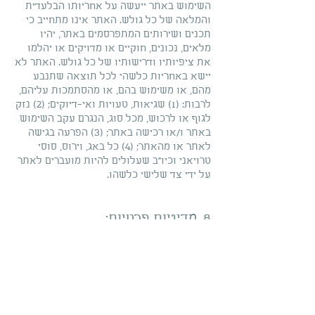
השימוש באתר ייעשה על אחריותו הבלעדית
והמלאה של כל גולש. האתר אינו מתחייב כי
תכנים ושירותים המתפרסמים באתר, יהיו
מלאים, נכונים, חוקיים או מדויקים או יהלמו
את ציפיותיו ודרישותיו של כל גולש. האתר לא
יישא באחריות כלשהי לכל תוצאה שתנבע
מהם, או משימוש בהם, או מהסתמכות עליהם,
לרבות: (1) שגיאות, טעויות ואי-דיוקים; (2) נזק
לגוף או לרכוש, מכל סוג, הנגרם עקב השימוש
באתר ו/או רכישה באתר; (3) הפרעה בגישה
לאתר או מהאתר; (4) כל באג, וירוס, סוסי
טרויאני וכיו״ב שעלולים להיות מועברים לאתר
על ידי צד שלישי כלשהו.
8. מדיניות פרטיות:
האתר מכבד את פרטיות הלקוחות.
בנוסף למידע אותו הנך מוסר בעת הרשמתך
לאתר, האתר אוסף מידע מסוים אודות המחשב
שלך, אשר באמצעותו הנך מבקר ומבצע
פעולות באתר. המידע נאסף באופן אוטומטי
(לרבות באמצעות שימוש ב "Cookies") והוא