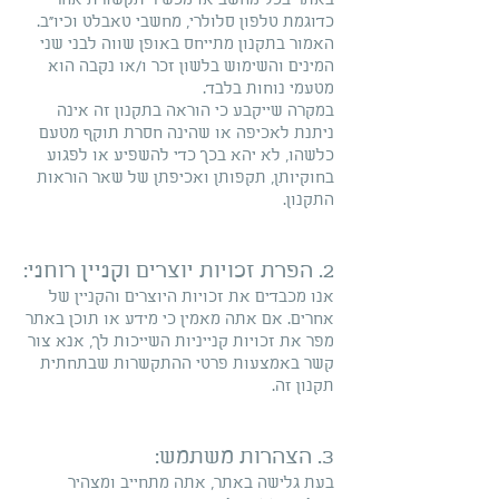
באתר בכל מחשב או מכשיר תקשורת אחר
כדוגמת טלפון סלולרי, מחשבי טאבלט וכיו"ב.
האמור בתקנון מתייחס באופן שווה לבני שני
המינים והשימוש בלשון זכר ו/או נקבה הוא
מטעמי נוחות בלבד.
במקרה שייקבע כי הוראה בתקנון זה אינה
ניתנת לאכיפה או שהינה חסרת תוקף מטעם
כלשהו, לא יהא בכך כדי להשפיע או לפגוע
בחוקיותן, תקפותן ואכיפתן של שאר הוראות
התקנון.
2. הפרת זכויות יוצרים וקניין רוחני:
אנו מכבדים את זכויות היוצרים והקניין של
אחרים. אם אתה מאמין כי מידע או תוכן באתר
מפר את זכויות קנייניות השייכות לך, אנא צור
קשר באמצעות פרטי ההתקשרות שבתחתית
תקנון זה.
3. הצהרות משתמש:
בעת גלישה באתר, אתה מתחייב ומצהיר