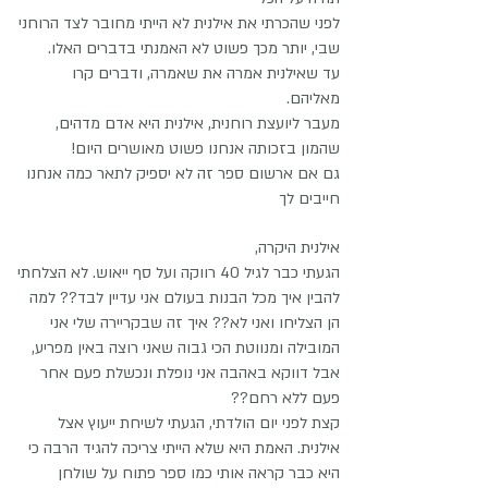
לפני שהכרתי את אילנית לא הייתי מחובר לצד הרוחני
שבי, יותר מכך פשוט לא האמנתי בדברים האלו.
עד שאילנית אמרה את שאמרה, ודברים קרו
מאליהם.
מעבר ליועצת רוחנית, אילנית היא אדם מדהים,
שהמון בזכותה אנחנו פשוט מאושרים היום!
גם אם ארשום ספר זה לא יספיק לתאר כמה אנחנו
חייבים לך
אילנית היקרה,
הגעתי כבר לגיל 40 רווקה ועל סף ייאוש. לא הצלחתי
להבין איך מכל הבנות בעולם אני עדיין לבד?? למה
הן הצליחו ואני לא?? איך זה שבקריירה שלי אני
המובילה ומנווטת הכי גבוה שאני רוצה באין מפריע,
אבל דווקא באהבה אני נופלת ונכשלת פעם אחר
פעם ללא רחם??
קצת לפני יום הולדתי, הגעתי לשיחת ייעוץ אצל
אילנית. האמת היא שלא הייתי צריכה להגיד הרבה כי
היא כבר קראה אותי כמו ספר פתוח על שולחן