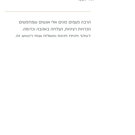
הרבה פעמים פונים אלי אנשים שמחפשים
הכרויות רציניות, הצלחה באהבה וכדומה.
בעיקר פנויים פנויות שואלים אותי בנושא זה,
אבל לא רק- הרבה אנשים מבקשים ברכה
לזוגיות. אני חושבת שכולנו מחפשים היכרות
מוצלחת, זוגיות מוצלחת ובקיצור- למצוא אהבה.
אני מאמינה שזוגיות טובה והצלחה בזוגיות הופכת
אנשים להיות מאושרים בחייהם.
הבעיה היא שלפעמים מציאת זוגיות יכולה לקחת
זמן רב וזה יכול להיות מאוד מתסכל. במיוחד
בשביל זה יצרתי את טבעת הזוגיות.
טבעת הזוגיות היא תכשיט אנרגטי, שאני חורטת
עליו תדר שאני מקבלת בתקשור- ברכה לזוגיות
ואהבה וברכה לזוגיות מוצלחת.
אני מקבלת הרבה פניות מאנשים שרשכו את
הטבעת ושמספרים שטבעת הזוגיות עזרה להם.