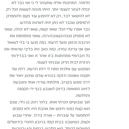
הלימוד. התחננתי אליה שתעזור לי כי אני כבר לא
יכולה לעזור לעצמי יותר. הייתי מוכנה לעשות הכל רק
לא להישאר לבד, רק לא להיפגע עוד פעם ולהתפרק
לרסיסים שכבר לא ניתן יהיה לאחות מחדש.
כבר אמרו עליי הכל: שאני קשה, שאני לא יכולה, שאני
לא מספיק טובה/קשובה/רכה, שאני מפספסת את
הרכבת והזמן פועל לרעתי. כמה פגעו בי בלי לשאול
אם אני צריכה עזרה, כמה כאב היה בליבי שראיתי את
כל חברותיי מתחתנות בזו אחר זו ואני בבדידותי
חוזרת לבית הריק שבניתי לעצמי.
המפגש עם אילנית פתח לי דלת חדשה. דלת של
תקווה ואמונה חזקה בבורא עולם שיכוון ויאיר את
דרכי ממש בקרוב. מילותיה עודדו אותי והטבעת
לזיווג התאימה בדיוק לאצבע בכף ידי הקטנה
והחלשה.
תוך שבועיים הכרתי אותו. בחור רווק בן גילי, שגם
הוא קצת כמוני חיפש את אהבת חייו ולא הסכים
להתפשר על עוברות – אורח בדרך. אחרי שבוע
וקצת, כשישבנו בבית קפה ברובע היהודי בירושלים
המשקיף לכותל, הוא התבונן בכפות ידיי ובטבעת