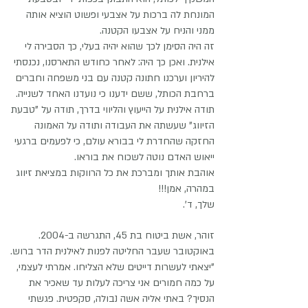
המונחת לה ברכות על אצבעי ופשוט הוציא אותה
ממני והניח על אצבעו הקטנה.
זה היה הסימן לכך שהוא יהיה בעלי, כך הסבירה לי
אילנית. ואכן כך היה: לאחר כחודש התארסנו, נכנסתי
להיריון וערכנו חתונה קטנה עם בני משפחה וחברים
ברחבת הכותל, ששם ידענו כי נועדנו האחד לשנייה.
תודה אילנית על הייעוץ והליווי בדרך, תודה על "טבעת
הזיווג" שעשתה את העבודה ותודה על האמונה
החזקה שהחדרת לי בבורא עולם, כי לפעמים ברגעי
ייאוש האדם נוטה לשכוח את בוראו.
אוהבת אותך ומברכת את כל הרווקות במציאת זיווג
במהרה, אמן!!!
שלך, ד'.
זוהר, אשת ביטוח בת 45, התגרשה ב-2004.
באוקטובר שעבר החליטה לפנות לאילנית הדר ברוש.
"יצאתי לעשרות דייטים שלא הצליחו. אמרתי לעצמי,
על כמה חמורים אני צריכה לעלות עד שאכיר את
הנסיך? באתי אליה אשה נבולה, סקפטית. פגשתי