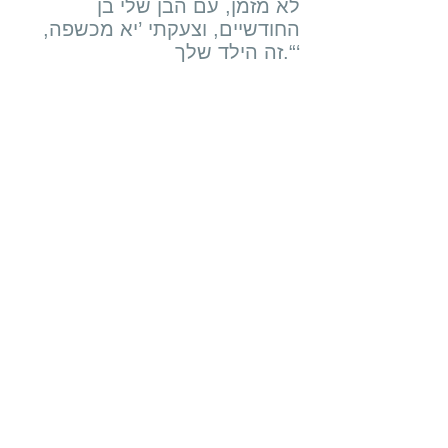
לא מזמן, עם הבן שלי בן
החודשיים, וצעקתי ’יא מכשפה,
זה הילד שלך.“‘
טבעת הזוגיות, בשנת 2004 יצרה
אילנית טבעת אשר נרשמה
כפטנט לפנויים ופנויות, טבעת
ובתוכה חריטת ברכה של הרב –
שאול פרבר , לטבעת יש הצלחה
רבה וישנם זוגות רבים שכבר
התחתנו בזכותה ...שבוע לפני
שנישאה קוראת מרב לחברתה
הטובה עדילי ומספרת לה שיש
לה מתנה לתת לה. מרב מעניקה
לעדילי "טבעת זוגיות" מיוחדת.
היא מספרת לה שגם היא קיבלה
את הטבעת מחברה וגם החברה
קיבלה מחברה, שזו טבעת שכל
רווקה שמתחתנת מעבירה אותה
לחברתה הרווקה כשהיא נישאת.