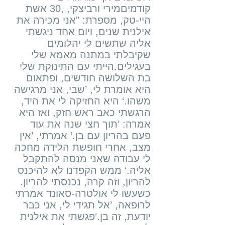
קודמיםמירי ורביצקי, ,30 אשת
היי-טק, מספרת: "אני מכירה את
אילנית שנים, ויום אחד ניגשתי
אליה שתשים לי יהלומים
שקיבלתי במתנה מאמא שלי
בעגילים.הייתי עם התינוקת שלי
בת השלושה חודשים, ופתאום
היא אומרת לי, ’שבי, אני מרגישה
משהו.‘ היא החזיקה לי את היד,
הרגשתי כאב ראש חזק, ואז היא
אמרה: ’תוך חצי שנה את עוד
פעם בהריון עם בן.‘ אמרתי, ’אין
מצב, אחרי חופשת הלידה מחכה
לי עבודה שאני מנסה להתקבל
אליה.‘ ממש הקפדנו לא להיכנס
להריון, וזה קרה, נכנסתי להריון.
כשעשו לי אולטרה-סאונד אמרתי
לרופאה, ’אל תגידי לי, אני כבר
יודעת, זה בן.‘פגשתי את אילנית